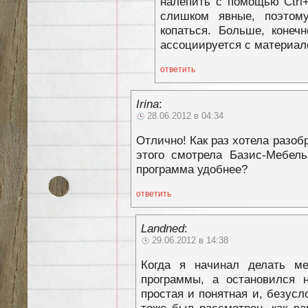
налепить с помощью Ctrl+
слишком явные, поэтом
копаться. Больше, конеч
ассоциируется с материало
ответить
Irina
:
28.06.2012 в 04:34
Отлично! Как раз хотела разо
этого смотрела Базис-Мебель
программа удобнее?
ответить
Landned
:
29.06.2012 в 14:38
Когда я начинал делать ме
программы, а остановился 
простая и понятная и, безусл
тоже был рассмотрен, как ва