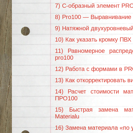
7) С-образный элемент PR
8) Pro100 — Выравнивание 
9) Натяжной двухуровневы
10) Как указать кромку ПВ
11) Равномерное распре
pro100
12) Работа с формами в P
13) Как откорректировать в
14) Расчет стоимости ма
ПРО100
15) Быстрая замена ма
Materialu
16) Замена материала «по