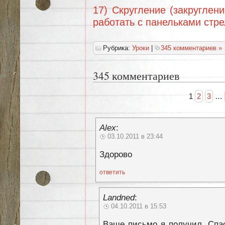
17) Скругление (закруглен
работать с панельками стр
Рубрика:
Уроки
|
345 комментариев »
345 комментариев
1
2
3
…
Alex
:
03.10.2011 в 23:44
Здорово
ответить
Landned
:
04.10.2011 в 15:53
Ваше письмо я получил. Спас