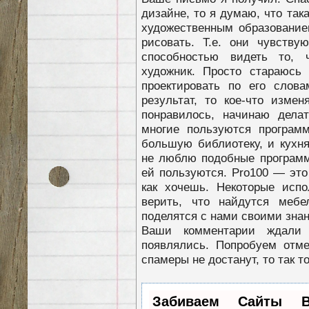
дизайне, то я думаю, что так
художественным образовани
рисовать. Т.е. они чувств
способностью видеть то, 
художник. Просто стараюсь 
проектировать по его слов
результат, то кое-что изме
понравилось, начинаю делат
многие пользуются программ
большую библиотеку, и кухня 
не люблю подобные программ
ей пользуются. Pro100 — это 
как хочешь. Некоторые испо
верить, что найдутся мебе
поделятся с нами своими зна
Ваши комментарии ждали 
появлялись. Попробуем отме
спамеры не достанут, то так т
Забиваем Сайты