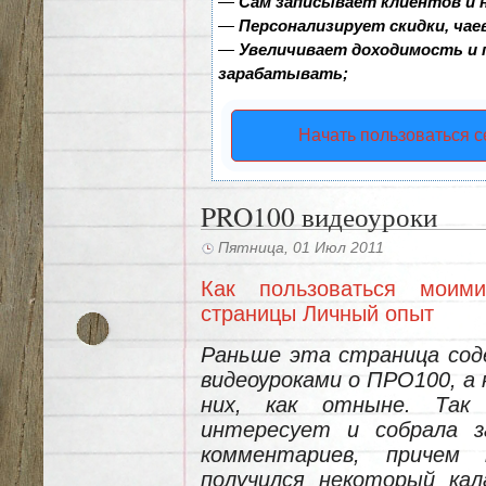
—
Сам записывает клиентов и 
—
Персонализирует скидки, чае
—
Увеличивает доходимость и
зарабатывать;
Начать пользоваться 
PRO100 видеоуроки
Пятница, 01 Июл 2011
Как пользоваться моим
страницы Личный опыт
Раньше эта страница соде
видеоуроками о ПРО100, а 
них, как отныне. Так
интересует и собрала з
комментариев, причем
получился некоторый кал