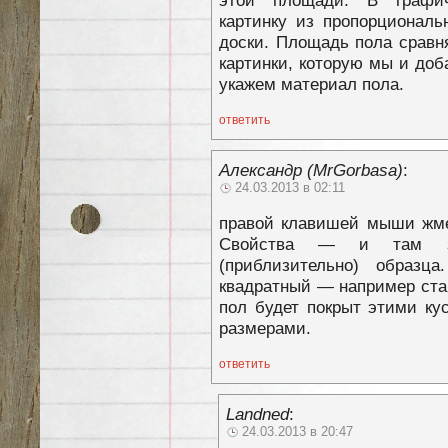
картинку из пропорциональ
доски. Площадь пола сравн
картинки, которую мы и доб
укажем материал пола.
ответить
Александр (MrGorbasa)
:
24.03.2013 в 02:11
правой клавишей мыши жм
Свойства — и там з
(приблизительно) образц
квадратный — например став
пол будет покрыт этими ку
размерами.
ответить
Landned
:
24.03.2013 в 20:47