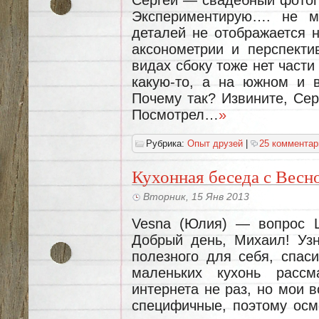
Сергей — свадебный фотог
Экспериментирую…. не мо
деталей не отображается н
аксонометрии и перспекти
видах сбоку тоже нет части
какую-то, а на южном и в
Почему так? Извините, Серг
Посмотрел…
»
Рубрика:
Опыт друзей
|
25 комментар
Кухонная беседа с Весно
Вторник, 15 Янв 2013
Vesna (Юлия) — вопрос L
Добрый день, Михаил! Уз
полезного для себя, спас
маленьких кухонь рассм
интернета не раз, но мои 
специфичные, поэтому осм