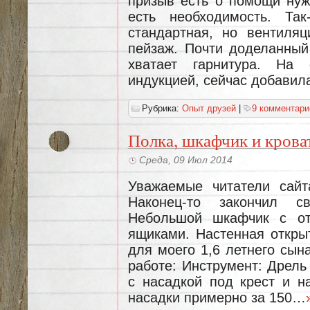
призыв есть о помощи нуж
есть необходимость. Та
стандартная, но вентиляц
пейзаж. Почти доделанный 
хватает гарнитура. На
индукцией, сейчас добавил
Рубрика:
Опыт друзей
|
9 комментари
Полка, шкафчик и крова
Среда, 09 Июл 2014
Уважаемые читатели сайт
Наконец-то закончил с
Небольшой шкафчик с от
ящиками. Настенная открыт
для моего 1,6 летнего сын
работе: Инструмент: Дрель
с насадкой под крест и н
насадки примерно за 150…