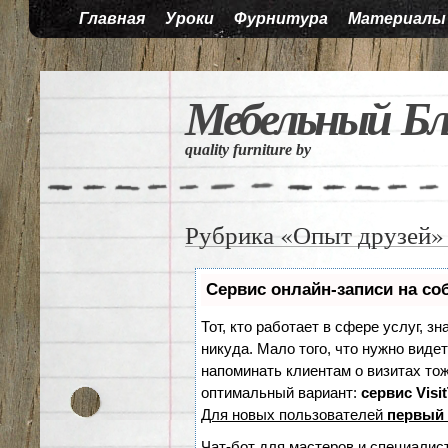
Главная
Уроки
Фурнитура
Материалы
Мебельный Бл
quality furniture by
Рубрика «Опыт друзей»
Сервис онлайн-записи на со
Тот, кто работает в сфере услуг, з
никуда. Мало того, что нужно видет
напоминать клиентам о визитах т
оптимальный вариант:
сервис Visi
Для новых пользователей
первый 
Чат-бот для мастеров и специалис