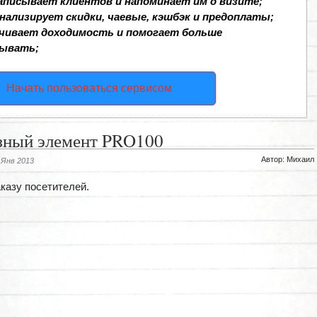
аписывает клиентов и напоминает им о визите;
нализирует скидки, чаевые, кэшбэк и предоплаты;
чивает доходимость и помогает больше
ывать;
Начать пользоваться сервисом
зный элемент PRO100
Автор: Михаил
 Янв 2013
аказу посетителей.