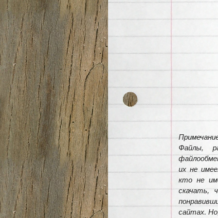
Примечание
Файлы, р
файлообмен
их не име
кто не им
скачать, 
понравивши
сайтах. Но