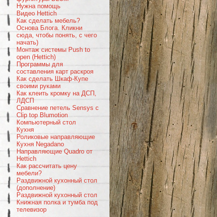
Нужна помощь
Видео Hettich
Как сделать мебель?
Основа Блога. Кликни
сюда, чтобы понять, с чего
начать)
Монтаж системы Push to
open (Hettich)
Программы для
составления карт раскроя
Как сделать Шкаф-Купе
своими руками
Как клеить кромку на ДСП,
ЛДСП
Сравнение петель Sensys c
Clip top Blumotion
Компьютерный стол
Кухня
Роликовые направляющие
Кухня Negadano
Направляющие Quadro от
Hettich
Как рассчитать цену
мебели?
Раздвижной кухонный стол
(дополнение)
Раздвижной кухонный стол
Книжная полка и тумба под
телевизор