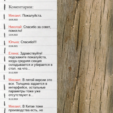
Коментарии:
Михаил
: Пожалуйста.
18.05.2022
Николай
: Спасибо за совет,
помогло!
13.04.2022
Юлька
: Спасибо!!!
22.06.2021
Елена
: Здравствуйте!
подскажите пожалуйста,
когда средняя секция
складывается и убирается в
стол. на что...
22.12.2020
Михаил
: В пятой версии это
все. Толщина задается в
интерфейсе, остальные
параметры тоже уже
отсутствуют в...
31.12.2019
Михаил
: В Китае тоже
производства есть, но