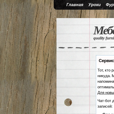
Главная
Уроки
Фур
Меб
quality furn
Сервис
Тот, кто 
никуда. М
напомина
оптималь
Для новы
Чат-бот 
записей: