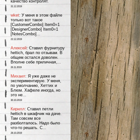
качество контролят.
31.12.2019
wket
: У меня в этом файле
только вот такое
[CustomerCombo] Item0=1
[DesignerCombo] Item0=1
[NotesCombo]...
22.12.2019
Алексей
: Ставил фурнитуру
hettich, брал по отзывам. В
общем остался доволен.
Вполне себе приличная,...
26.11.2019
Михаил
: Я уже даже не
экспериментирую. У меня,
по умолчанию, Хеттих и
Блюм. Хафеле иногда, но
это не...
30.10.2019
Кирилл
: Ставил петли
hettich в шкафчик на даче.
Там совсем все
разболталось. Надо было
что-то решать. С...
28.10.2019