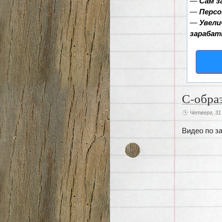
—
Сам з
—
Персо
—
Увели
зарабат
С-обра
Четверг, 31
Видео по з