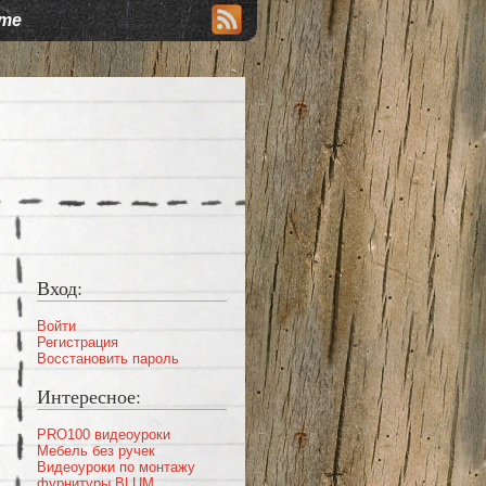
йте
Вход:
Войти
Регистрация
Восстановить пароль
Интересное:
PRO100 видеоуроки
Мебель без ручек
Видеоуроки по монтажу
фурнитуры BLUM