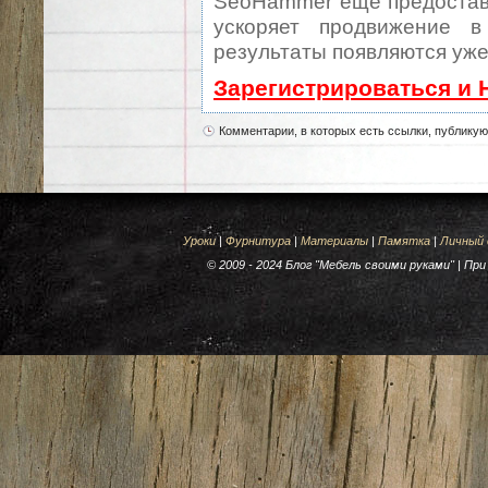
SeoHammer еще предостав
ускоряет продвижение в
результаты появляются уже
Зарегистрироваться и 
Комментарии, в которых есть ссылки, публику
Уроки
|
Фурнитура
|
Материалы
|
Памятка
|
Личный
© 2009 - 2024 Блог "Мебель своими руками" | П