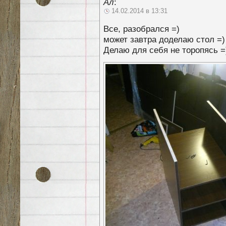
Ал
:
14.02.2014 в 13:31
Все, разобрался =)
может завтра доделаю стол =)
Делаю для себя не торопясь =