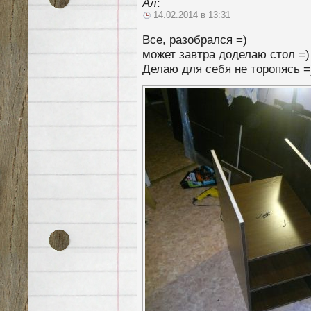
Ал
:
14.02.2014 в 13:31
Все, разобрался =)
может завтра доделаю стол =)
Делаю для себя не торопясь =