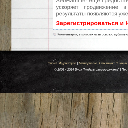
SeoHammer еще предостав
ускоряет продвижение в
результаты появляются уже
Зарегистрироваться и 
Комментарии, в которых есть ссылки, публику
Уроки
|
Фурнитура
|
Материалы
|
Памятка
|
Личный
© 2009 - 2024 Блог "Мебель своими руками" | П