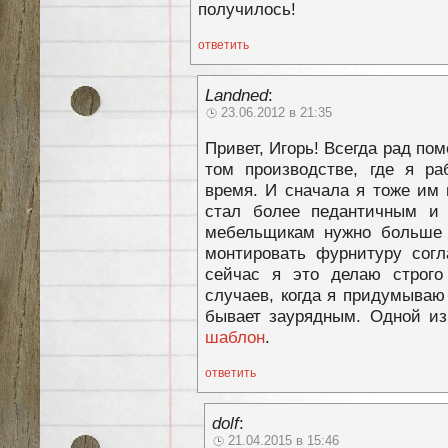
получилось!
ответить
Landned
:
23.06.2012 в 21:35
Привет, Игорь! Всегда рад пом
том производстве, где я ра
время. И сначала я тоже им 
стал более педантичным и 
мебельщикам нужно больше 
монтировать фурнитуру согл
сейчас я это делаю строго
случаев, когда я придумываю 
бывает заурядным. Одной и
шаблон
.
ответить
dolf
:
21.04.2015 в 15:46