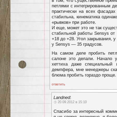
в том, что существенное пре
петлями с интегрированным де
практически на всех фасадах 
стабильна, кинематика одинак
«рывков» при работе.
И еще, может это не так суще
стабильной работы Sensys от +
+18 до +28. Угол закрывания, у
у Sensys — 35 градусов.
На самом деле пробить пет
салоне это делали. Начало у
хеттиха даже специальный 
демпфера, мне менеджеры ска
блюма пробить гораздо проще.
ответить
Landned
:
20.09.2012 в 15:10
Спасибо за интересный комме
я не спорю, возможно, я боле