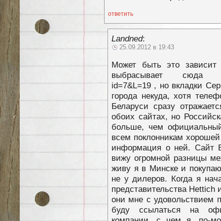
ответить
Landned
:
25.09.2012 в 19:43
Может быть это зависит о
выбрасывает сюда http:/
id=7&L=19 , но вкладки Се
города некуда, хотя теле
Беларуси сразу отражаетс
обоих сайтах, но Российс
больше, чем официальный 
всем поклонникам хорошей
информация о ней. Сайт Б
вижу огромной разницы ме
живу я в Минске и покупаю
не у дилеров. Когда я нач
представительства Hettich
они мне с удовольствием п
буду ссылаться на офи
компании, с чем я, по-м