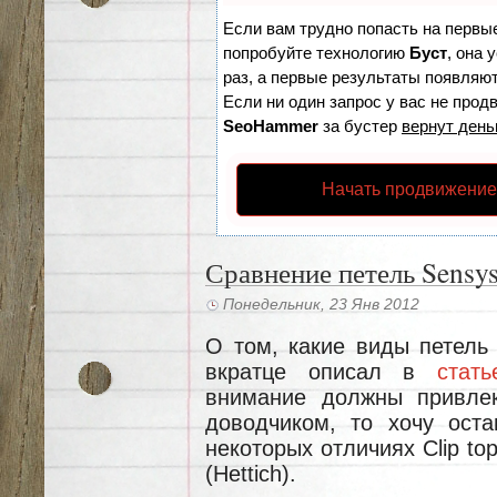
Если вам трудно попасть на первы
попробуйте технологию
Буст
, она 
раз, а первые результаты появляют
Если ни один запрос у вас не продв
SeoHammer
за бустер
вернут день
Начать продвижение
Сравнение петель Sensys
Понедельник, 23 Янв 2012
О том, какие виды петель
вкратце описал в
стать
внимание должны привлек
доводчиком, то хочу ост
некоторых отличиях Clip top
(Hettich).