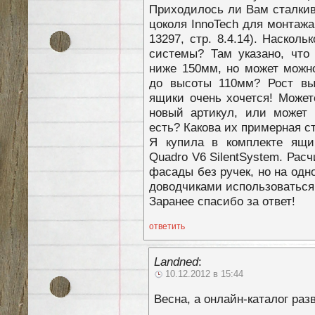
Приходилось ли Вам сталкив
цоколя InnoTech для монтажа
13297, стр. 8.4.14). Наскол
системы? Там указано, что
ниже 150мм, но может можн
до высоты 110мм? Рост вы
ящики очень хочется! Можете
новый артикул, или может 
есть? Какова их примерная с
Я купила в комплекте ящи
Quadro V6 SilentSystem. Рас
фасады без ручек, но на одн
доводчиками использоваться н
Заранее спасибо за ответ!
ответить
Landned
:
10.12.2012 в 15:44
Весна, а онлайн-каталог раз