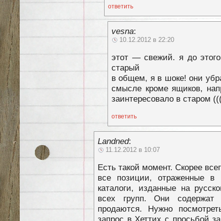
ответить
vesna
:
10.12.2012 в 22:20
этот — свежий. я до этого
старый
в общем, я в шоке! они убр
смысле кроме ящиков, нап
заинтересовало в старом ((
ответить
Landned
:
11.12.2012 в 10:07
Есть такой момент. Скорее все
все позиции, отраженные в 
каталоги, изданные на русск
всех групп. Они содержат 
продаются. Нужно посмотрет
запрос в Хеттих с просьбой з