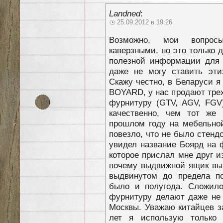
Landned
:
25.09.2012 в 19:26
Возможно, мои вопросы
каверзными, но это только 
полезной информации для 
даже не могу ставить эти
Скажу честно, в Беларуси 
BOYARD, у нас продают трех
фурнитуру (GTV, AGV, FGV
качественно, чем тот же
прошлом году на мебельно
повезло, что не было стенд
увидел название Боярд на
которое прислал мне друг и
почему выдвижной ящик выв
выдвинутом до предела п
было и полугода. Сложило
фурнитуру делают даже не 
Москвы. Уважаю китайцев з
лет я использую только