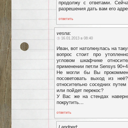
продолжу с ответами. Сейч
разрешения дать вам его адре
ответить
vesna
:
16.01.2013 в 08:40
Иван, вот натолкнулась на так
вопрос стоит про утопленн
угловом шкафчике относит
применении петли Sensys 90+4
Не могли бы Вы прокоммен
посоветовать выход из неё
относительно соседних путем
или пойдет перекос?
У Вас же на стендах наверн
покрутить…
ответить
Landned
: