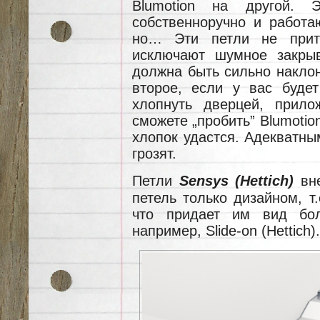
Blumotion на другой. 
собственноручно и работа
но… Эти петли не притя
исключают шумное закрыв
должна быть сильно наклон
второе, если у вас буде
хлопнуть дверцей, прило
сможете „пробить” Blumotion
хлопок удастся. Адекватны
грозят.
Петли
Sensys (Hettich)
вне
петель только дизайном, т
что придает им вид бол
например, Slide-on (Hettich).