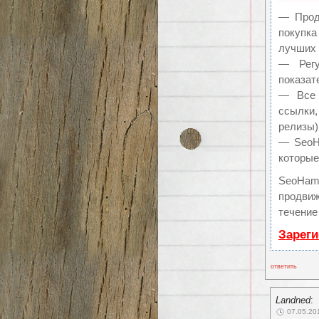
— Продв
покупк
лучших 
— Регу
показат
— Все 
ссылки,
релизы)
— SeoHa
которые
SeoHam
продвиж
течение
Зареги
ответить
Landned
:
07.05.20