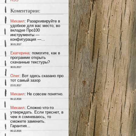
Коментарии:
Михаил
: Разархивируйте в
удобное для вас место, во
вкладке Про100
инструменты —
конфигурация —...
30.01.2017
Екатерина
: помогите, как в
программе открыть
скачанные текстуры?
30.01.2017
Олег
: Вот здесь сказано про
тот самый зазор
22.01.2017
Михаил
: Не совсем понятно.
06.12.2016
Михаил
: Сложно что-то
утверждать. Если треснет, в
чем я сомневаюсь, то
сможете заменить.
Гарантия...
06.12.2016