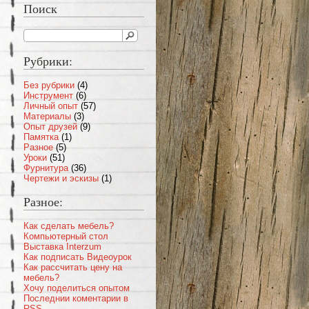
Поиск
Рубрики:
Без рубрики
(4)
Инструмент
(6)
Личный опыт
(57)
Материалы
(3)
Опыт друзей
(9)
Памятка
(1)
Разное
(5)
Уроки
(51)
Фурнитура
(36)
Чертежи и эскизы
(1)
Разное:
Как сделать мебель?
Компьютерный стол
Выставка Interzum
Как подписать Видеоурок
Как рассчитать цену на
мебель?
Хочу поделиться опытом
Последнии коментарии в
RSS