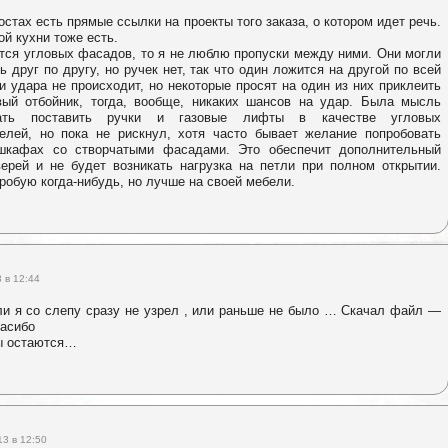
остах есть прямые ссылки на проекты того заказа, о котором идет речь.
ой кухни тоже есть.
ется угловых фасадов, то я не люблю пропуски между ними. Они могли
ь друг по другу, но ручек нет, так что один ложится на другой по всей
 удара не происходит, но некоторые просят на один из них приклеить
вый отбойник, тогда, вообще, никаких шансов на удар. Была мысль
вать поставить ручки и газовые лифты в качестве угловых
телей, но пока не рискнул, хотя часто бывает желание попробовать
шкафах со створчатыми фасадами. Это обеспечит дополнительный
ерей и не будет возникать нагрузка на петли при полном открытии.
робую когда-нибудь, но лучше на своей мебели.
 в 12:44
ли я со слепу сразу не узрел , или раньше не было … Скачал файл —
пасибо
ы остаются…
13 в 12:50