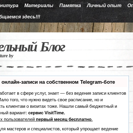
нитура
Материалы
Памятка
Личный опыт
О
бщаемся здесь!!!
ельный Блог
iture by
 онлайн-записи на собственном Telegram-боте
работает в сфере услуг, знает — без ведения записи клиентов
ало того, что нужно видеть свое расписание, но и
ть клиентам о визитах тоже. Нашли самый бюджетный и
ный вариант:
сервис VisitTime.
х пользователей
первый месяц бесплатно
.
для мастеров и специалистов, который упрощает ведение