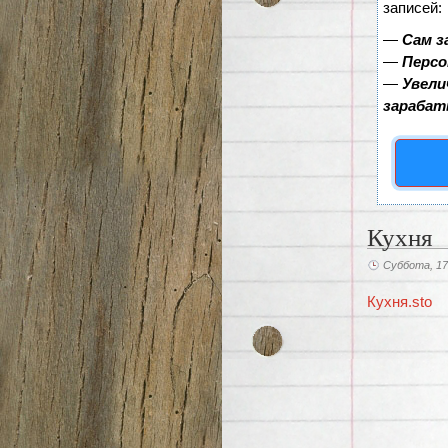
записей:
—
Сам з
—
Персо
—
Увели
зарабат
Кухня
Суббота, 17
Кухня.sto