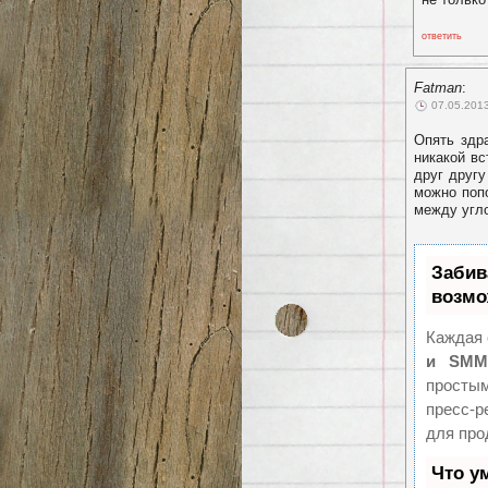
ответить
Fatman
:
07.05.2013
Опять здр
никакой вс
друг другу
можно поп
между угл
Заби
возмо
Каждая 
и SMM
простым
пресс-
для про
Что у