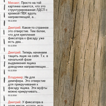
Михаил
: Просто на той
картинке кажется, что это
структурированная ЛДСП с
кромкой ПВХ вдоль
направляющей, а...
06.12.2016
Дмитрий
: Какое-то странное
это отверстие. Тем более,
что для крепления
фиксатора к фасаду уже
есть два...
02.12.2016
Дмитрий
: Теперь начинаем
тащить ящик на себя. Т.к. в
начальной фазе
выдвижения ящика
доводчики направляющих...
02.12.2016
Владимир
: Не для
демпфера. Это отверстие
для прикручивания к
фасаду ящика. Эти муфты
можно крикручивать...
02.12.2016
Дмитрий
: У фиксатора в
этом месте, кстати, есть