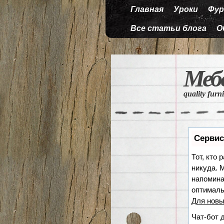
Главная
Уроки
Фур
Все статьи блога
О
Меб
quality furn
Сервис
Тот, кто 
никуда. М
напомина
оптималь
Для новы
Чат-бот 