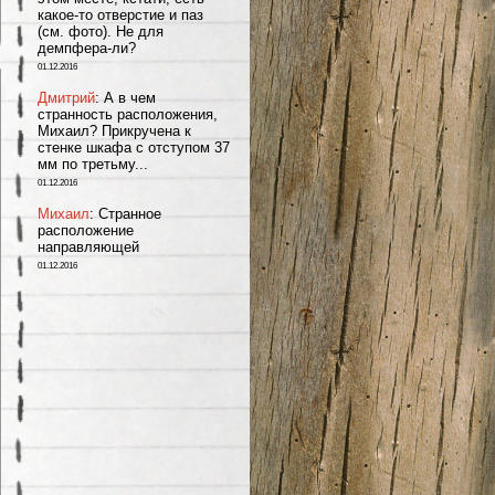
какое-то отверстие и паз
(см. фото). Не для
демпфера-ли?
01.12.2016
Дмитрий
: А в чем
странность раcположения,
Михаил? Прикручена к
стенке шкафа с отступом 37
мм по третьму...
01.12.2016
Михаил
: Странное
расположение
направляющей
01.12.2016