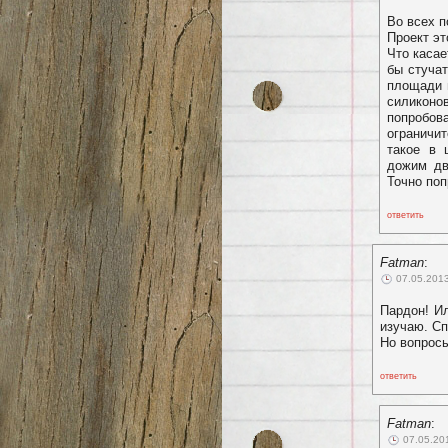
Во всех п
Проект эт
Что каса
бы стучат
площади и
силиконо
попробо
ограничи
такое в 
дожим дв
Точно поп
ответить
Fatman
:
07.05.2013
Пардон! И
изучаю. С
Но вопрос
ответить
Fatman
:
07.05.20