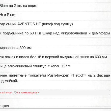
lum по 2 шт. на ящик
ch и Blum
подъемник AVENTOS HF (шкаф под сушку)
х подъемника по 60 Н в шкаф над микроволновой и демпферы
ированная 800 мм
я ложек и вилок белый в верхний выдвижной ящик на 600 мм
ице алюминиевый плинтус «Rehau 127 »
ные магнитные толкатели Push-to-open «Hettich» на 2 фасада
од мойкой.
чный опыт
|
62 комментария »
тария