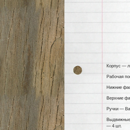
Корпус — ла
Рабочая по
Нижние фас
Верхние фа
Ручки — Ва
Выдвижные 
— 4 шт.