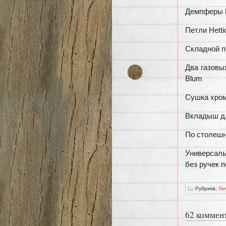
Демпферы B
Петли Hetti
Складной 
Два газовы
Blum
Сушка хром
Вкладыш дл
По столешн
Универсаль
без ручек п
Рубрика:
Ли
62 коммен