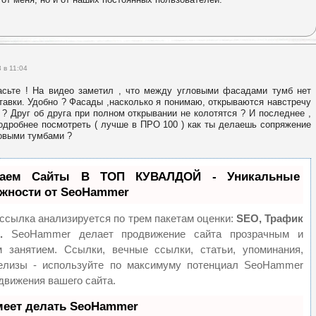
 в 11:04
асьте ! На видео заметил , что между угловыми фасадами тумб нет
тавки. Удобно ? Фасады ,насколько я понимаю, открываются навстречу
 ? Друг об друга при полном открывании не колотятся ? И последнее ,
одробнее посмотреть ( лучше в ПРО 100 ) как ты делаешь сопряжение
овыми тумбами ?
ваем Сайты В ТОП КУВАЛДОЙ - Уникальные
жности от SeoHammer
ссылка анализируется по трем пакетам оценки:
SEO, Трафик
.
SeoHammer делает продвижение сайта прозрачным и
 занятием. Ссылки, вечные ссылки, статьи, упоминания,
релизы - используйте по максимуму потенциал SeoHammer
движения вашего сайта.
меет делать SeoHammer