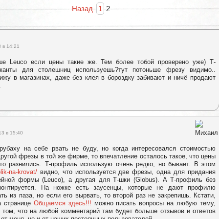
Назад
1
2
 в 14:21
ше Leuco если цены такие же. Тем более тобой проверено уже) Т-
канты для столешниц используешь?тут потоньше фрезу видимо..
ижу в магазинах, даже без клея в бороздку забивают и ничё продают
.
13 в 15:40
рубаху на себе рвать не буду, но когда интересовался стоимостью
другой фрезы в той же фирме, то впечатление осталось такое, что цены
-то разнились. Т-профиль использую очень редко, но бывает. В этом
olik-na-krovat/
видно, что используется две фрезы, одна для придания
ейной формы (Leuco), а другая для Т-шки (Globus). А Т-профиль без
онтируется. На ножке есть заусенцы, которые не дают профилю
ть из паза, но если его вырвать, то второй раз не закрепишь. Кстати,
а странице
Общаемся здесь!!!
можно писать вопросы на любую тему,
в том, что на любой комментарий там будет больше отзывов и ответов
 от меня, но и от наших постоянных пользователей.