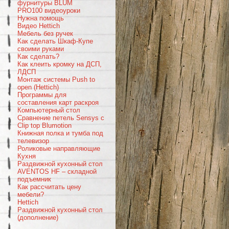
фурнитуры BLUM
PRO100 видеоуроки
Нужна помощь
Видео Hettich
Мебель без ручек
Как сделать Шкаф-Купе
своими руками
Как сделать?
Как клеить кромку на ДСП,
ЛДСП
Монтаж системы Push to
open (Hettich)
Программы для
составления карт раскроя
Компьютерный стол
Сравнение петель Sensys c
Clip top Blumotion
Книжная полка и тумба под
телевизор
Роликовые направляющие
Кухня
Раздвижной кухонный стол
AVENTOS HF – складной
подъемник
Как рассчитать цену
мебели?
Hettich
Раздвижной кухонный стол
(дополнение)