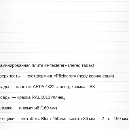
минированная плита «Pfleiderer» (легно табак)
верхность — постформинг «Pfleiderer» (перу коричневый)
ады — пластик ARPA 4322 глянец, кромка ПВХ
сады — краска RAL 9010 глянец
лмакс — алюминий (160 мм)
ящики — метабокс Blum 450мм: высота 86 мм — 2 шт., 150 мм