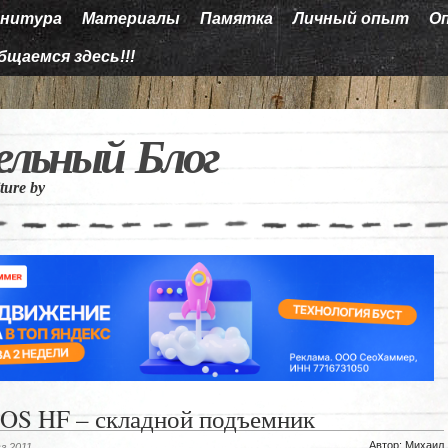
нитура
Материалы
Памятка
Личный опыт
О
бщаемся здесь!!!
ельный Блог
iture by
S HF – складной подъемник
Автор: Михаил
г 2011