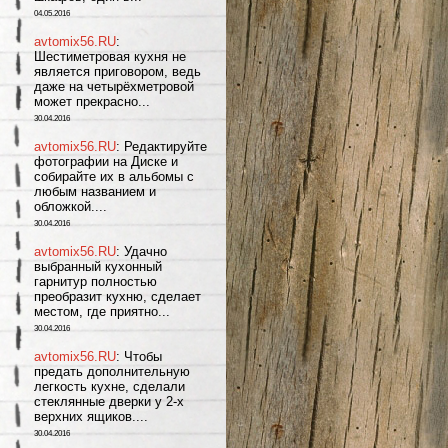
04.05.2016
avtomix56.RU
:
Шестиметровая кухня не
является приговором, ведь
даже на четырёхметровой
может прекрасно...
30.04.2016
avtomix56.RU
: Редактируйте
фотографии на Диске и
собирайте их в альбомы с
любым названием и
обложкой....
30.04.2016
avtomix56.RU
: Удачно
выбранный кухонный
гарнитур полностью
преобразит кухню, сделает
местом, где приятно...
30.04.2016
avtomix56.RU
: Чтобы
предать дополнительную
легкость кухне, сделали
стеклянные дверки у 2-х
верхних ящиков....
30.04.2016