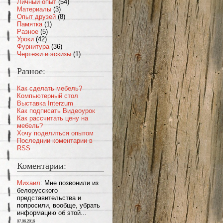
Личный опыт
(54)
Материалы
(3)
Опыт друзей
(8)
Памятка
(1)
Разное
(5)
Уроки
(42)
Фурнитура
(36)
Чертежи и эскизы
(1)
Разное:
Как сделать мебель?
Компьютерный стол
Выставка Interzum
Как подписать Видеоурок
Как рассчитать цену на
мебель?
Хочу поделиться опытом
Последнии коментарии в
RSS
Коментарии:
Михаил
: Мне позвонили из
белорусского
представительства и
попросили, вообще, убрать
информацию об этой...
07.06.2016