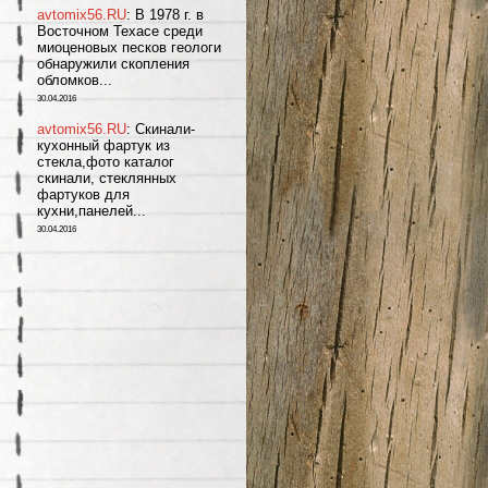
avtomix56.RU
: В 1978 г. в
Восточном Техасе среди
миоценовых песков геологи
обнаружили скопления
обломков...
30.04.2016
avtomix56.RU
: Скинали-
кухонный фартук из
стекла,фото каталог
скинали, стеклянных
фартуков для
кухни,панелей...
30.04.2016