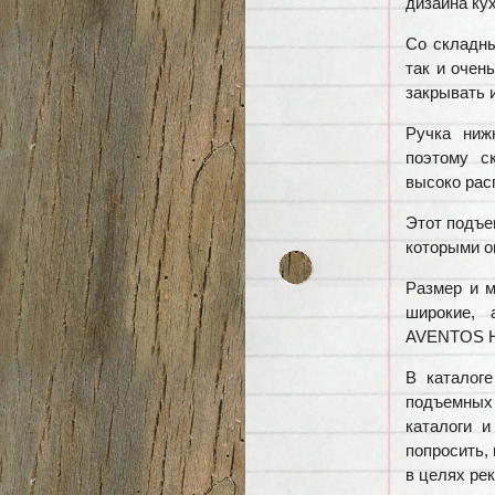
дизайна ку
Со складн
так и очен
закрывать 
Ручка ниж
поэтому с
высоко ра
Этот подъе
которыми о
Размер и м
широкие, 
AVENTOS HF
В каталог
подъемных 
каталоги 
попросить, 
в целях ре