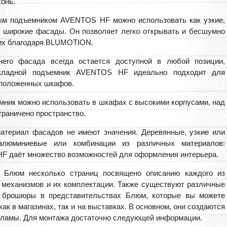
хонь.
ым подъемником AVENTOS HF можно использовать как узкие,
ь широкие фасады. Он позволяет легко открывать и бесшумно
их благодаря BLUMOTION.
него фасада всегда остается доступной в любой позиции,
кладной подъемник AVENTOS HF идеально подходит для
сположенных шкафов.
мник можно использовать в шкафах с высокими корпусами, над
граничено пространство.
атериал фасадов не имеют значения. Деревянные, узкие или
алюминиевые или комбинации из различных материалов:
 даёт множество возможностей для оформления интерьера.
е Блюм несколько страниц посвящено описанию каждого из
механизмов и их комплектации. Также существуют различные
и брошюры в представительствах Блюм, которые вы можете
как в магазинах, так и на выставках. В основном, они создаются
кламы. Для монтажа достаточно следующей информации.