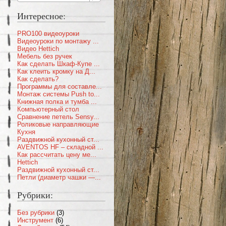
Интересное:
PRO100 видеоуроки
Видеоуроки по монтажу ...
Видео Hettich
Мебель без ручек
Как сделать Шкаф-Купе ...
Как клеить кромку на Д...
Как сделать?
Программы для составле...
Монтаж системы Push to...
Книжная полка и тумба ...
Компьютерный стол
Сравнение петель Sensy...
Роликовые направляющие
Кухня
Раздвижной кухонный ст...
AVENTOS HF – складной ...
Как рассчитать цену ме...
Hettich
Раздвижной кухонный ст...
Петли (диаметр чашки —...
Рубрики:
Без рубрики
(3)
Инструмент
(6)