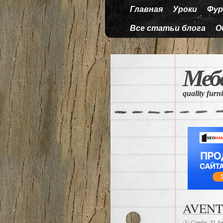
Главная
Уроки
Фур
Все статьи блога
О
Меб
quality furn
AVENTO
Среда, 31 Ав