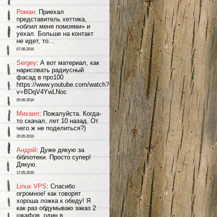
Роман
: Приехал
представитель хеттика,
«облил меня помоями» и
уехал. Больше на контакт
не идет, то...
07.06.2016
Sergey
: А вот материал, как
нарисовать радиусный
фасад в про100
https://www.youtube.com/watch?
v=BDqV4YwLNoc
05.06.2016
Михаил
: Пожалуйста. Когда-
то скачал, лет 10 назад. От
чего ж не поделиться?)
20.05.2016
Андрій
: Дуже дякую за
бібліотеки. Просто супер!
Дякую.
17.05.2016
Linux VPS
: Спасибо
огромное! как говорят
хороша ложка к обеду! Я
как раз обдумываю заказ 2
шкафов, один в...