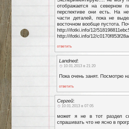
отображается на северном п
перспективе они есть. На не
части деталей, пока не выд
восточном вообще пустота. По
http://ifotki.info/12/518198811e
http://ifotki.info/12/c0170f853f
ответить
Landned
:
10.01.2013 в 21:20
Пока очень занят. Посмотрю 
ответить
Сергей
:
10.01.2013 в 07:05
может я не в тот раздел с
спрашивать что не ясно в про