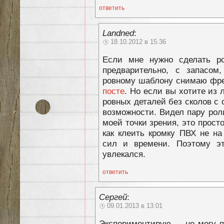
ответить
Landned
:
18.10.2012 в 15:36
Если мне нужно сделать ро
предварительно, с запасом
ровному шаблону снимаю фрез
посте
. Но если вы хотите из 
ровных деталей без сколов с о
возможности. Видел пару роли
моей точки зрения, это просто
как клеить кромку ПВХ не на
сил и времени. Поэтому э
увлекался.
ответить
Сергей
:
09.01.2013 в 13:01
Экспериментирую…. не могу п